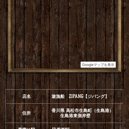
店名
遊漁船 ZIPANG【ジパング】
香川県 高松市生島町（生島港）
住所
生島港東側岸壁