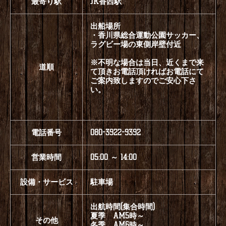
最寄り駅
JR香西駅
出船場所
・香川県総合運動公園サッカー、
ラグビー場の東側岸壁付近
※不明な場合は当日、近くまで来
道順
て頂きお電話頂ければお電話にて
ご案内致しますのでご安心下さ
い。
電話番号
080-3922-9392
営業時間
05:00 ～ 14:00
設備・サービス
駐車場
出航時間(集合時間)
夏季 AM5時～
その他
冬季 AM6時～