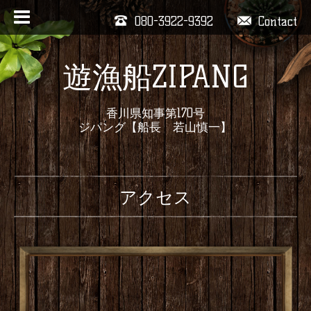
080-3922-9392
Contact
遊漁船ZIPANG
香川県知事第170号
ジパング【船長 若山慎一】
アクセス