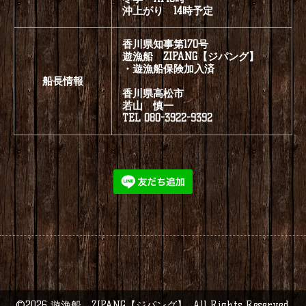
沖上がり 14時予定
香川県知事第170号
遊漁船 ZIPANG【ジパング】
・遊漁船保険加入済
船長情報
香川県高松市
若山 慎一
TEL 080-3922-9392
©2026
遊漁船 ZIPANG【ジパング】
. All Rights Reserved.