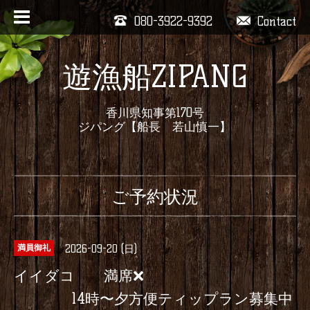
080-3922-9392
Contact
遊漁船ZIPANG
香川県知事第170号
ジパング【船長 若山慎一】
ご予約状況
2026-09-20 (日)
満員御礼
イイダコ 満席❌️
14時〜夕方便ティップラン募集中