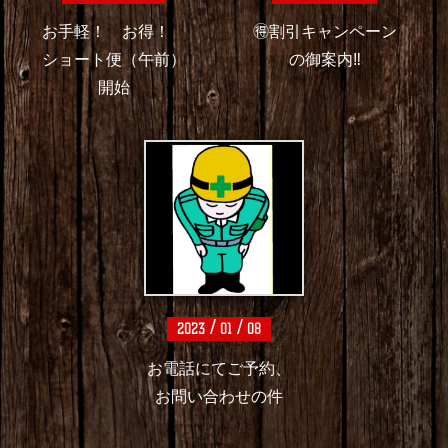
知らせ
ます。
/
/
/
/
2024
08
10
2023
02
04
お手軽！ お得！
🉐割引キャンペーン
ショート便（午前）
の御案内‼️
開始