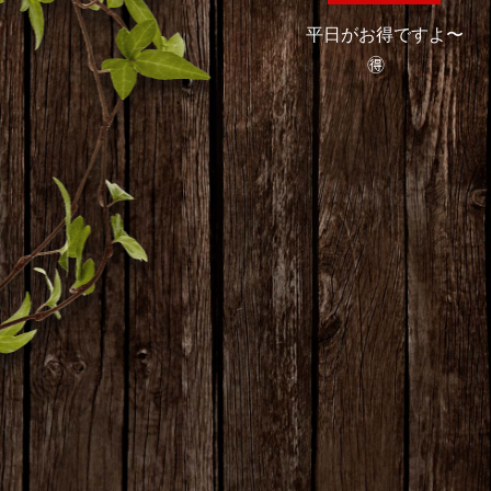
/
/
2024
08
10
平日がお得ですよ〜
🉐