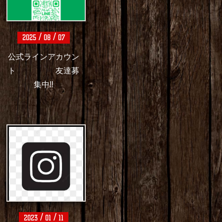
/
/
2025
08
07
公式ラインアカウン
ト 友達募
集中‼️