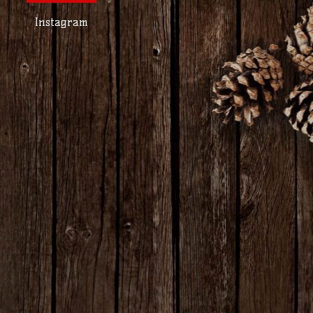
/
/
2023
01
11
Instagram