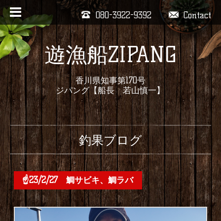
080-3922-9392
Contact
遊漁船ZIPANG
香川県知事第170号
ジパング【船長 若山慎一】
釣果ブログ
☝️23/2/27 鯛サビキ、鯛ラバ