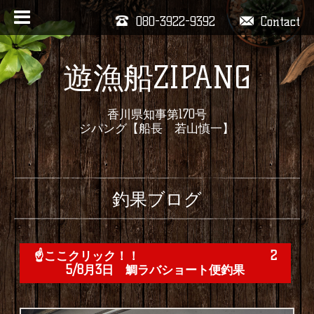
080-3922-9392
Contact
遊漁船ZIPANG
香川県知事第170号
ジパング【船長 若山慎一】
釣果ブログ
☝️ここクリック！！ 2
5/8月3日 鯛ラバショート便釣果