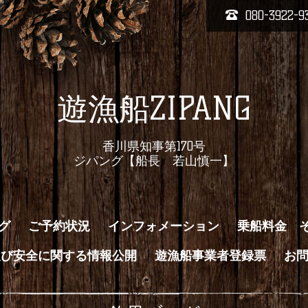
080-3922-9
遊漁船ZIPANG
香川県知事第170号
ジパング【船長 若山慎一】
グ
ご予約状況
インフォメーション
乗船料金 
及び安全に関する情報公開
遊漁船事業者登録票
お