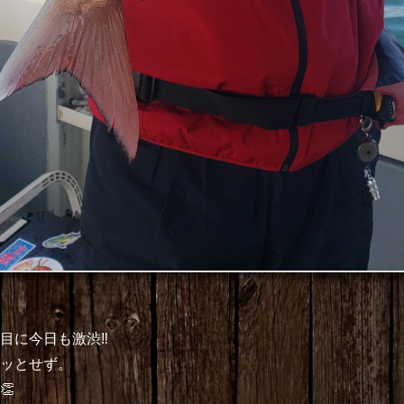
目に今日も激渋‼
ッとせず。
👏