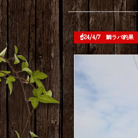
☝️24/4/7 鯛ラバ釣果