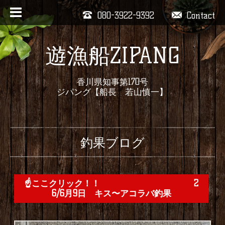
080-3922-9392
Contact
遊漁船ZIPANG
香川県知事第170号
ジパング【船長 若山慎一】
釣果ブログ
☝️ここクリック！！ 2
6/6月9日 キス〜アコラバ釣果