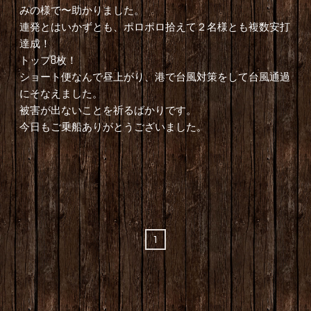
みの様で〜助かりました。
連発とはいかずとも、ポロポロ拾えて２名様とも複数安打
達成！
トップ8枚！
ショート便なんで昼上がり、港で台風対策をして台風通過
にそなえました。
被害が出ないことを祈るばかりです。
今日もご乗船ありがとうございました。
1