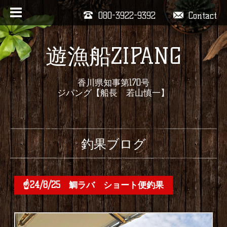
080-3922-9392
Contact
遊漁船ZIPANG
香川県知事第170号
ジパング【船長 若山慎一】
釣果ブログ
☝24/8/25 鯛ラバ ショート便釣果