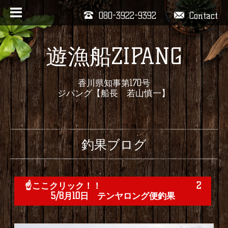
080-3922-9392
Contact
遊漁船ZIPANG
香川県知事第170号
ジパング【船長 若山慎一】
釣果ブログ
☝️ここクリック！！ 2
5/8月10日 テンヤロング便釣果