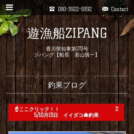
080-3922-9392
Contact
遊漁船ZIPANG
香川県知事第170号
ジパング【船長 若山慎一】
釣果ブログ
☝️ここクリック！！ 2
5/10月13日 イイダコ🐙釣果