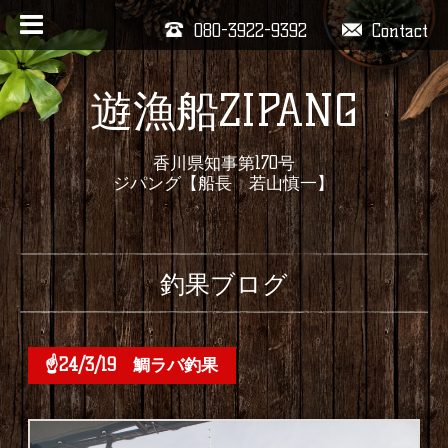
080-3922-9392
Contact
遊漁船ZIPANG
香川県知事第170号
ジパング【船長 若山慎一】
釣果ブログ
☝24/3/19 鯛ラバ釣果